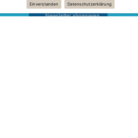
Einverstanden
Datenschutzerklärung
Newsletter abonnieren
on:
So erreicht ihr uns
Wei
E-Mail:
familienzentrum@sehstern-ev.de
Helf
Tel: 030 – 94 79 56 91
News
Öffnungszeiten